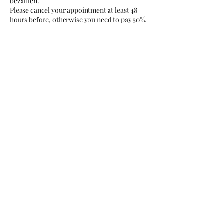
bezahlen.
Please cancel your appointment at least 48
hours before, otherwise you need to pay 50%.
Kontaktangaben
Thurgauerstrasse 117, Opfikon, Switzerland
info@lashaholic.ch
Lashaholic Zürich
info@lashaholic.ch