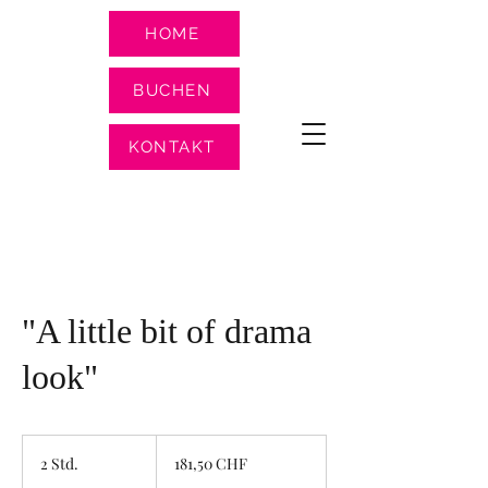
HOME
BUCHEN
KONTAKT
"A little bit of drama
look"
181,50
Schweizer
2 Std.
2
181,50 CHF
Franken
S