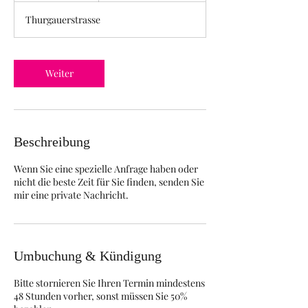
t
Thurgauerstrasse
d
.
Weiter
Beschreibung
Wenn Sie eine spezielle Anfrage haben oder
nicht die beste Zeit für Sie finden, senden Sie
Umbuchung & Kündigung
Bitte stornieren Sie Ihren Termin mindestens
48 Stunden vorher, sonst müssen Sie 50%