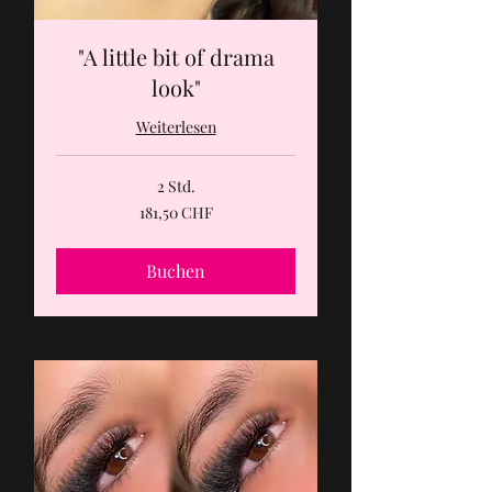
"A little bit of drama
look"
Weiterlesen
2 Std.
181,50
181,50 CHF
Schweizer
Franken
Buchen